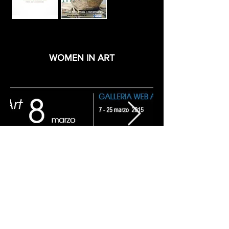
WOMEN IN ART
Valdagno - VI
Italia
e-mail :
lisa.sabbadini@gmail.com