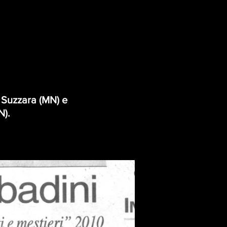
o Suzzara (MN) e
N).