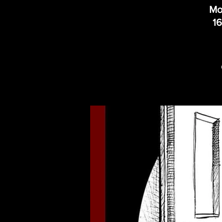
Mos
16