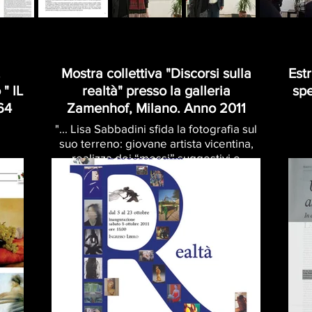
.
Mostra collettiva "Discorsi sulla
Est
 " IL
realtà" presso la galleria
spe
64
Zamenhof, Milano. Anno 2011
"... Lisa Sabbadini sfida la fotografia sul
suo terreno: giovane artista vicentina,
realizza dei “mossi” suggestivi e
raffinatissimi ;..."
Virgilio Patarini.