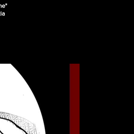
ne"
ia